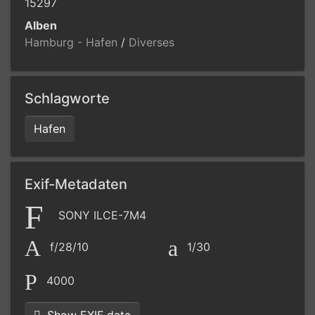
15297
Alben
Hamburg - Hafen
/
Diverses
Schlagworte
Hafen
Exif-Metadaten
SONY ILCE-7M4
f/28/10
1/30
4000
Show EXIF data